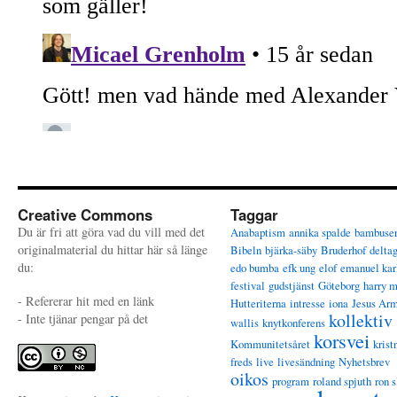
Creative Commons
Taggar
Du är fri att göra vad du vill med det
Anabaptism
annika spalde
bambuse
originalmaterial du hittar här så länge
Bibeln
bjärka-säby
Bruderhof
delta
du:
edo bumba
efk ung
elof
emanuel kar
festival
gudstjänst
Göteborg
harry 
- Refererar hit med en länk
Hutteriterna
intresse
iona
Jesus Ar
kollektiv
- Inte tjänar pengar på det
wallis
knytkonferens
korsvei
Kommunitetsåret
krist
freds
live
livesändning
Nyhetsbrev
oikos
program
roland spjuth
ron s