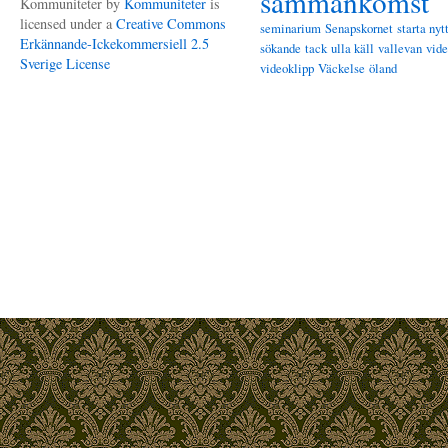
sammankomst
Kommuniteter
by
Kommuniteter
is
licensed under a
Creative Commons
seminarium
Senapskornet
starta nyt
Erkännande-Ickekommersiell 2.5
sökande
tack
ulla käll
vallevan
vid
Sverige License
videoklipp
Väckelse
öland