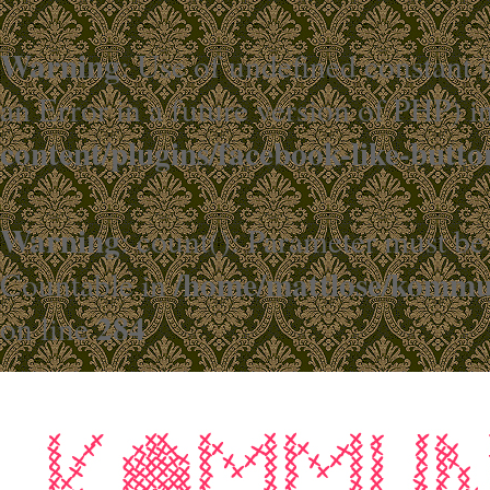
Warning
: Use of undefined constant i
an Error in a future version of PHP) i
content/plugins/facebook-like-butto
Warning
: count(): Parameter must be
/home/mattlose/kommun
Countable in
284
on line