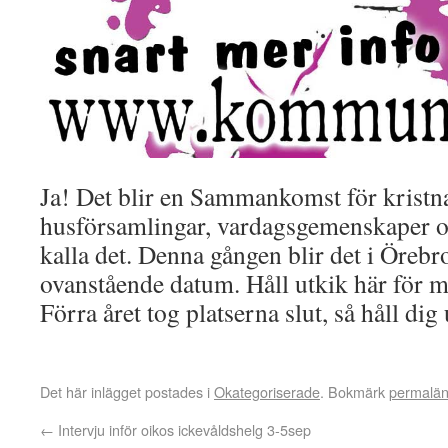
Ja! Det blir en Sammankomst för kristn
husförsamlingar, vardagsgemenskaper o
kalla det. Denna gången blir det i Örebr
ovanstående datum. Håll utkik här för m
Förra året tog platserna slut, så håll di
Det här inlägget postades i
Okategoriserade
. Bokmärk
permalä
←
Intervju inför oikos ickevåldshelg 3-5sep