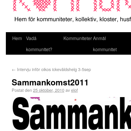
Hem
Vadå
Kommuniteter
Anmäl
kommunitet?
kommunitet
←
Intervju inför oikos ickevåldshelg 3-5sep
Sammankomst2011
Postat den
25 oktober, 2010
av
elof