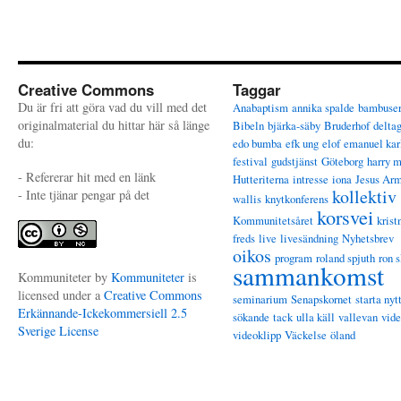
Creative Commons
Taggar
Du är fri att göra vad du vill med det
Anabaptism
annika spalde
bambuse
originalmaterial du hittar här så länge
Bibeln
bjärka-säby
Bruderhof
delta
du:
edo bumba
efk ung
elof
emanuel kar
festival
gudstjänst
Göteborg
harry 
- Refererar hit med en länk
Hutteriterna
intresse
iona
Jesus Ar
kollektiv
- Inte tjänar pengar på det
wallis
knytkonferens
korsvei
Kommunitetsåret
krist
freds
live
livesändning
Nyhetsbrev
oikos
program
roland spjuth
ron s
sammankomst
Kommuniteter
by
Kommuniteter
is
licensed under a
Creative Commons
seminarium
Senapskornet
starta nyt
Erkännande-Ickekommersiell 2.5
sökande
tack
ulla käll
vallevan
vid
Sverige License
videoklipp
Väckelse
öland