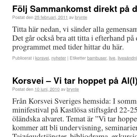
Följ Sammankomst direkt på d
Postat den
25 februari, 2011
av
brynte
Titta här nedan, vi sänder alla gemensa
Det går också bra att titta i efterhand p
programmet med tider hittar du här.
Publicerat i
korsvei
,
nyheter
|
Etiketter
bambuser
,
live
,
livesändn
Korsvei – Vi tar hoppet på Al(l
Postat den
10 juni, 2010
av
brynte
Från Korsvei Sveriges hemsida: I sommar
minifestival på Kastlösa stiftsgård 22-25 j
öländska alvaret. Temat är ”Vi tar hoppet
kommer att bli undervisning, seminarie
Taizégudstjänster, bibliodrama, exkursi