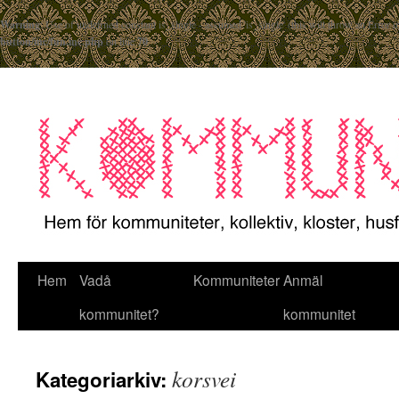
Warning
: Use of undefined constant is_single - assumed 'is_single' (this will throw an Error 
button/inc/fun.inc.php
on line
70
Hem
Vadå
Kommuniteter
Anmäl
kommunitet?
kommunitet
korsvei
Kategoriarkiv: