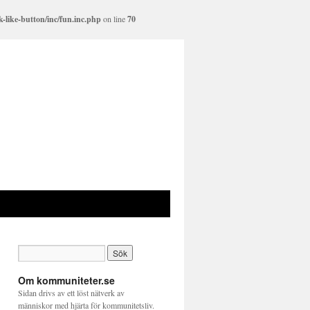
-like-button/inc/fun.inc.php
on line
70
Om kommuniteter.se
Sidan drivs av ett löst nätverk av
människor med hjärta för kommunitetsliv.