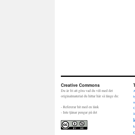
Creative Commons
Du är fri att göra vad du vill med det
A
originalmaterial du hittar här så länge du:
b
u
- Refererar hit med en länk
G
- Inte tjänar pengar på det
J
k