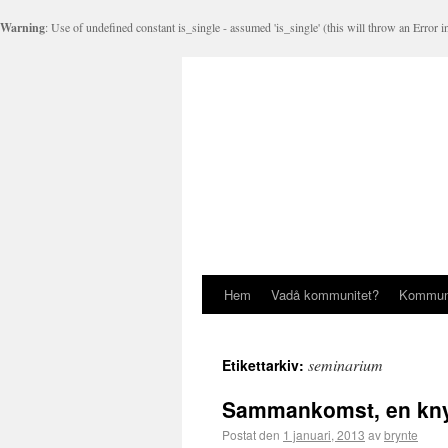
Warning
: Use of undefined constant is_single - assumed 'is_single' (this will throw an Error 
Hem
Vadå kommunitet?
Kommuni
seminarium
Etikettarkiv:
Sammankomst, en kny
Postat den
1 januari, 2013
av
brynte