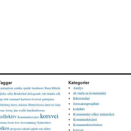
Taggar
Kategorier
Analys
nabaptism
annika spalde
bambuser
Barn
Bibeln
att starta en kommunitet
järka-säby
Bruderhof
deltagande
edo bumba
efk
Bibelstudier
ng
elof
emanuel karlsten
festival
gudstjänst
Jerusalemprojektet
öteborg
harry månsus
Hutteriterna
intresse
iona
kollektiv
esus Army
jim wallis
knytkonferens
korsvei
Kommunitet söker människor
kollektiv
Kommunitetsåret
Kommunitetsåret
ristna freds
live
livesändning
Nyhetsbrev
Kommunitetsrörelser
oikos
program
roland spjuth
ron slider
korsvei