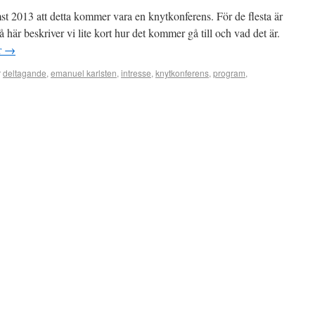
t 2013 att detta kommer vara en knytkonferens. För de flesta är
å här beskriver vi lite kort hur det kommer gå till och vad det är.
r
→
r
deltagande
,
emanuel karlsten
,
intresse
,
knytkonferens
,
program
,