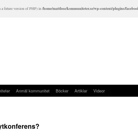
in a future version of PHP) in
/home/mattlose/kommuniteter.se/wp-content/plugins/facebook
teter
Anmäl kommunitet
Böcker
Artiklar
Videor
tkonferens?