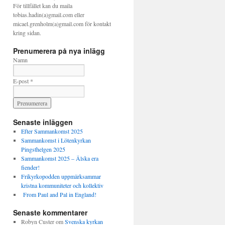
För tillfället kan du maila
tobias.hadin(a)gmail.com eller
micael.grenholm(a)gmail.com för kontakt
kring sidan.
Prenumerera på nya inlägg
Namn
E-post *
Senaste inläggen
Efter Sammankomst 2025
Sammankomst i Lötenkyrkan
Pingsthelgen 2025
Sammankomst 2025 – Älska era
fiender!
Frikyrkopodden uppmärksammar
kristna kommuniteter och kollektiv
From Paul and Pal in England!
Senaste kommentarer
Robyn Custer
om
Svenska kyrkan