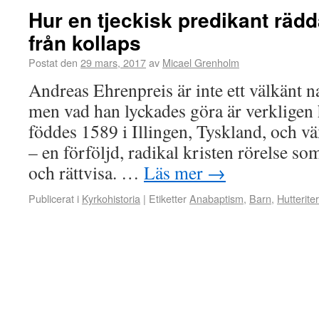
Hur en tjeckisk predikant rädd
från kollaps
Postat den
29 mars, 2017
av
Micael Grenholm
Andreas Ehrenpreis är inte ett välkänt 
men vad han lyckades göra är verklige
föddes 1589 i Illingen, Tyskland, och v
– en förföljd, radikal kristen rörelse so
och rättvisa. …
Läs mer
→
Publicerat i
Kyrkohistoria
|
Etiketter
Anabaptism
,
Barn
,
Hutterite