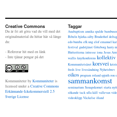
Creative Commons
Taggar
Du är fri att göra vad du vill med det
Anabaptism
annika spalde
bambuse
originalmaterial du hittar här så länge
Bibeln
bjärka-säby
Bruderhof
delta
du:
edo bumba
efk ung
elof
emanuel kar
festival
gudstjänst
Göteborg
harry 
- Refererar hit med en länk
Hutteriterna
intresse
iona
Jesus Ar
kollektiv
- Inte tjänar pengar på det
wallis
knytkonferens
korsvei
Kommunitetsåret
krist
freds
live
livesändning
Nyhetsbrev
oikos
program
roland spjuth
ron s
sammankomst
Kommuniteter
by
Kommuniteter
is
licensed under a
Creative Commons
seminarium
Senapskornet
starta nyt
Erkännande-Ickekommersiell 2.5
sökande
tack
ulla käll
vallevan
vid
Sverige License
videoklipp
Väckelse
öland