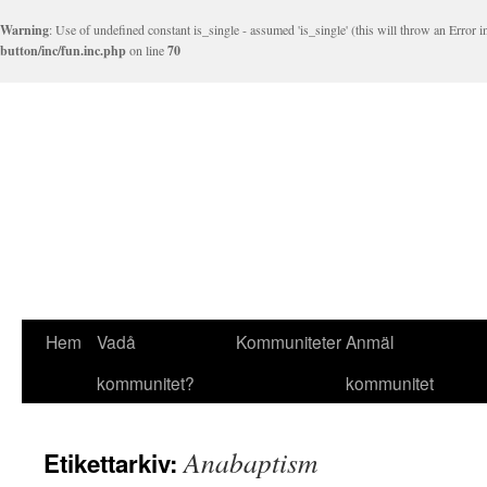
Warning
: Use of undefined constant is_single - assumed 'is_single' (this will throw an Error 
button/inc/fun.inc.php
on line
70
Hem
Vadå
Kommuniteter
Anmäl
kommunitet?
kommunitet
Anabaptism
Etikettarkiv: