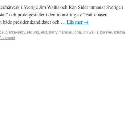
r/nätverk i Sverige Jim Wallis och Ron Sider utmanar Sverige i
star” och profetgestalter i den mönstring av ”Faith-based
ått både presidentkandidater och …
Läs mer
→
lde
,
bjärka-säby
,
efk ung
,
elof
,
harry månsus
,
iona
,
jim wallis
,
korsvei
,
kristna
Comment