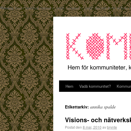
Warning
: Use of undefined constant is_single - assumed 'is_single' (this will throw an Error 
Hem
Vadå kommunitet?
Kommuni
annika spalde
Etikettarkiv:
Visions- och nätverksk
Postat den
8 maj, 2010
av
brynte