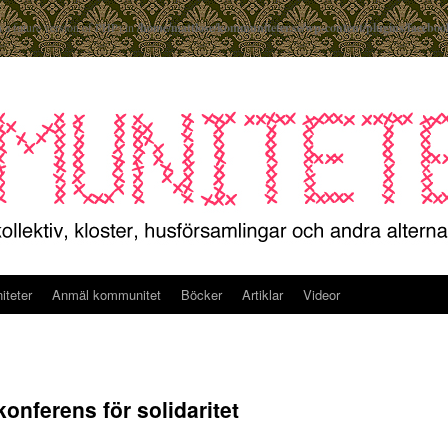
in a future version of PHP) in
/home/mattlose/kommuniteter.se/wp-content/plugins/facebook
teter
Anmäl kommunitet
Böcker
Artiklar
Videor
onferens för solidaritet