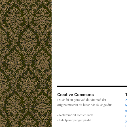
Creative Commons
Du är fri att göra vad du vill med det
A
originalmaterial du hittar här så länge du:
b
u
- Refererar hit med en länk
G
- Inte tjänar pengar på det
J