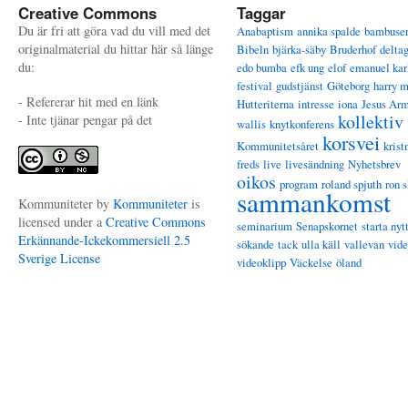
Creative Commons
Taggar
Du är fri att göra vad du vill med det
Anabaptism
annika spalde
bambuse
originalmaterial du hittar här så länge
Bibeln
bjärka-säby
Bruderhof
delta
du:
edo bumba
efk ung
elof
emanuel kar
festival
gudstjänst
Göteborg
harry 
- Refererar hit med en länk
Hutteriterna
intresse
iona
Jesus Ar
kollektiv
- Inte tjänar pengar på det
wallis
knytkonferens
korsvei
Kommunitetsåret
krist
freds
live
livesändning
Nyhetsbrev
oikos
program
roland spjuth
ron s
sammankomst
Kommuniteter
by
Kommuniteter
is
licensed under a
Creative Commons
seminarium
Senapskornet
starta nyt
Erkännande-Ickekommersiell 2.5
sökande
tack
ulla käll
vallevan
vid
Sverige License
videoklipp
Väckelse
öland