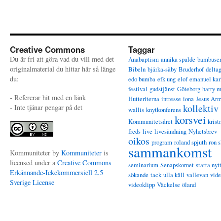
Creative Commons
Taggar
Du är fri att göra vad du vill med det
Anabaptism
annika spalde
bambuse
originalmaterial du hittar här så länge
Bibeln
bjärka-säby
Bruderhof
delta
du:
edo bumba
efk ung
elof
emanuel kar
festival
gudstjänst
Göteborg
harry 
- Refererar hit med en länk
Hutteriterna
intresse
iona
Jesus Ar
kollektiv
- Inte tjänar pengar på det
wallis
knytkonferens
korsvei
Kommunitetsåret
krist
freds
live
livesändning
Nyhetsbrev
oikos
program
roland spjuth
ron s
sammankomst
Kommuniteter
by
Kommuniteter
is
licensed under a
Creative Commons
seminarium
Senapskornet
starta nyt
Erkännande-Ickekommersiell 2.5
sökande
tack
ulla käll
vallevan
vid
Sverige License
videoklipp
Väckelse
öland