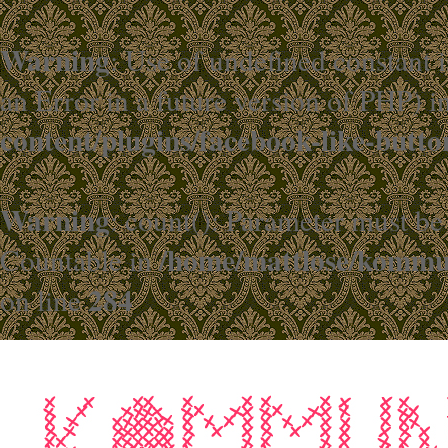
Warning
: Use of undefined constant i
an Error in a future version of PHP) i
content/plugins/facebook-like-butto
Warning
: count(): Parameter must be
/home/mattlose/kommun
Countable in
284
on line