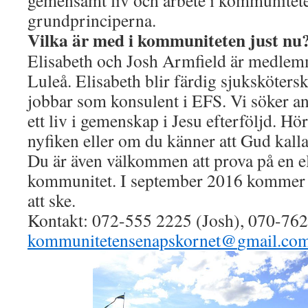
gemensamt liv och arbete i kommunitete
grundprinciperna.
Vilka är med i kommuniteten just nu
Elisabeth och Josh Armfield är medlem
Luleå. Elisabeth blir färdig sjuksköters
jobbar som konsulent i EFS. Vi söker an
ett liv i gemenskap i Jesu efterföljd. Hö
nyfiken eller om du känner att Gud kalla
Du är även välkommen att prova på en ell
kommunitet. I september 2016 kommer fl
att ske.
Kontakt: 072-555 2225 (Josh), 070-762
kommunitetensenapskornet@
gmail.co