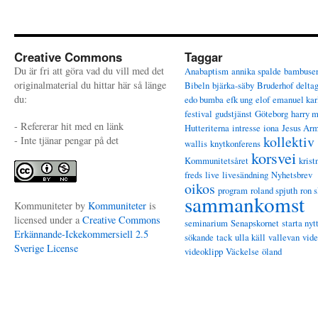
Creative Commons
Taggar
Du är fri att göra vad du vill med det
Anabaptism
annika spalde
bambuse
originalmaterial du hittar här så länge
Bibeln
bjärka-säby
Bruderhof
delta
du:
edo bumba
efk ung
elof
emanuel kar
festival
gudstjänst
Göteborg
harry 
- Refererar hit med en länk
Hutteriterna
intresse
iona
Jesus Ar
kollektiv
- Inte tjänar pengar på det
wallis
knytkonferens
korsvei
Kommunitetsåret
krist
freds
live
livesändning
Nyhetsbrev
oikos
program
roland spjuth
ron s
sammankomst
Kommuniteter
by
Kommuniteter
is
licensed under a
Creative Commons
seminarium
Senapskornet
starta nyt
Erkännande-Ickekommersiell 2.5
sökande
tack
ulla käll
vallevan
vid
Sverige License
videoklipp
Väckelse
öland