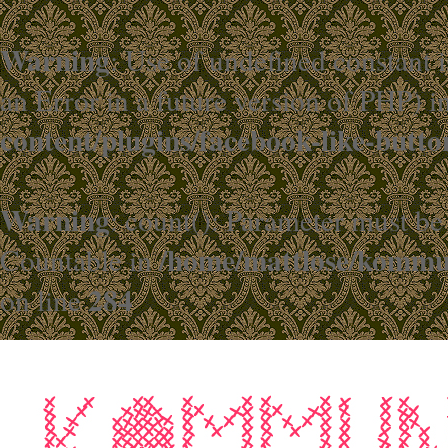
Warning
: Use of undefined constant i
an Error in a future version of PHP) i
content/plugins/facebook-like-butto
Warning
: count(): Parameter must be
/home/mattlose/kommun
Countable in
284
on line