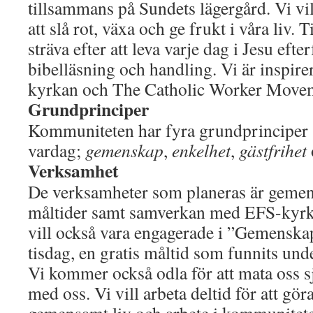
tillsammans på Sundets lägergård. Vi vil
att slå rot, växa och ge frukt i våra liv. 
sträva efter att leva varje dag i Jesu eft
bibelläsning och handling. Vi är inspire
kyrkan och The Catholic Worker Move
Grundprinciper
Kommuniteten har fyra grundprinciper
vardag;
gemenskap
,
enkelhet
,
gästfrihet
Verksamhet
De verksamheter som planeras är gem
måltider samt samverkan med EFS-kyrkan
vill också vara engagerade i ”Gemenska
tisdag, en gratis måltid som funnits und
Vi kommer också odla för att mata oss s
med oss. Vi vill arbeta deltid för att gö