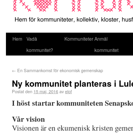
Hem
Vadå
Kommuniteter
Anmäl
kommunitet?
kommunitet
←
En Sammankomst för ekonomisk gemenskap
Ny kommunitet planteras i Lul
Postat den
15 maj, 2016
av
elof
I höst startar kommuniteten Senapsko
Vår vision
Visionen är en ekumenisk kristen geme