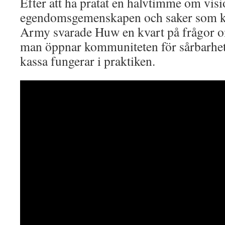
Efter att ha pratat en halvtimme om vi
egendomsgemenskapen och saker som k
Army svarade Huw en kvart på frågor o
man öppnar kommuniteten för sårbarhe
kassa fungerar i praktiken.