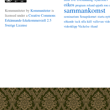
oikos
program
roland spjuth
ron s
sammankomst
Kommuniteter
by
Kommuniteter
is
licensed under a
Creative Commons
seminarium
Senapskornet
starta nyt
Erkännande-Ickekommersiell 2.5
sökande
tack
ulla käll
vallevan
vid
Sverige License
videoklipp
Väckelse
öland