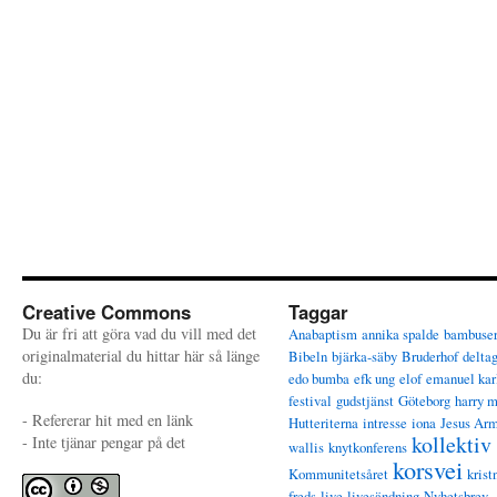
Creative Commons
Taggar
Du är fri att göra vad du vill med det
Anabaptism
annika spalde
bambuse
originalmaterial du hittar här så länge
Bibeln
bjärka-säby
Bruderhof
delta
du:
edo bumba
efk ung
elof
emanuel kar
festival
gudstjänst
Göteborg
harry 
- Refererar hit med en länk
Hutteriterna
intresse
iona
Jesus Ar
kollektiv
- Inte tjänar pengar på det
wallis
knytkonferens
korsvei
Kommunitetsåret
krist
freds
live
livesändning
Nyhetsbrev