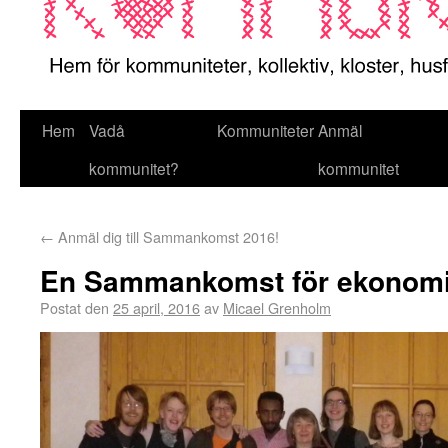
Hem
Vadå
Kommuniteter
Anmäl
kommunitet?
kommunitet
←
Anmäl dig till Sammankomst 2016!
En Sammankomst för ekonom
Postat den
25 april, 2016
av
Micael Grenholm