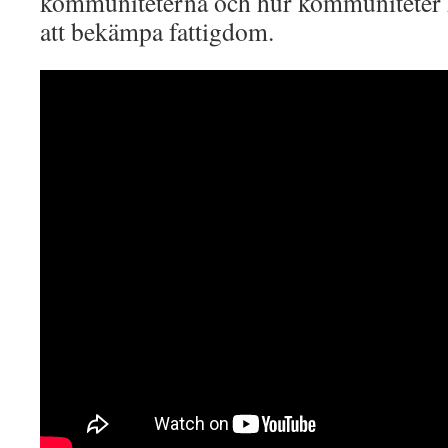
kommuniteterna och hur kommuniteter k
att bekämpa fattigdom.