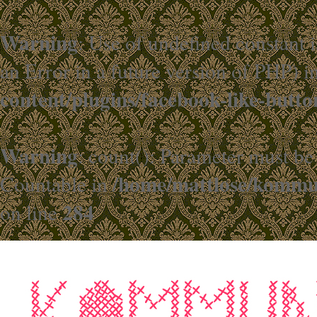
Warning
: Use of undefined constant i
an Error in a future version of PHP) i
content/plugins/facebook-like-butto
Warning
: count(): Parameter must be
/home/mattlose/kommun
Countable in
284
on line