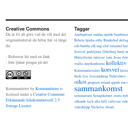
Creative Commons
Taggar
Du är fri att göra vad du vill med det
Anabaptism
annika spalde
bambuse
originalmaterial du hittar här så länge
Bibeln
bjärka-säby
Bruderhof
delta
du:
edo bumba
efk ung
elof
emanuel kar
festival
gudstjänst
Göteborg
harry 
- Refererar hit med en länk
Hutteriterna
intresse
iona
Jesus Ar
kollektiv
- Inte tjänar pengar på det
wallis
knytkonferens
korsvei
Kommunitetsåret
krist
freds
live
livesändning
Nyhetsbrev
oikos
program
roland spjuth
ron s
sammankomst
Kommuniteter
by
Kommuniteter
is
licensed under a
Creative Commons
seminarium
Senapskornet
starta nyt
Erkännande-Ickekommersiell 2.5
sökande
tack
ulla käll
vallevan
vid
Sverige License
videoklipp
Väckelse
öland