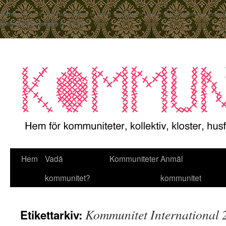
Warning
: Use of undefined constant is_single - assumed 'is_single' (this will throw an Error 
button/inc/fun.inc.php
on line
70
Hem
Vadå
Kommuniteter
Anmäl
kommunitet?
kommunitet
Kommunitet International 
Etikettarkiv: