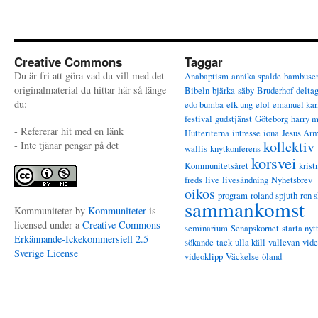
Creative Commons
Taggar
Du är fri att göra vad du vill med det
Anabaptism
annika spalde
bambuse
originalmaterial du hittar här så länge
Bibeln
bjärka-säby
Bruderhof
delta
du:
edo bumba
efk ung
elof
emanuel kar
festival
gudstjänst
Göteborg
harry 
- Refererar hit med en länk
Hutteriterna
intresse
iona
Jesus Ar
kollektiv
- Inte tjänar pengar på det
wallis
knytkonferens
korsvei
Kommunitetsåret
krist
freds
live
livesändning
Nyhetsbrev
oikos
program
roland spjuth
ron s
sammankomst
Kommuniteter
by
Kommuniteter
is
licensed under a
Creative Commons
seminarium
Senapskornet
starta nyt
Erkännande-Ickekommersiell 2.5
sökande
tack
ulla käll
vallevan
vid
Sverige License
videoklipp
Väckelse
öland