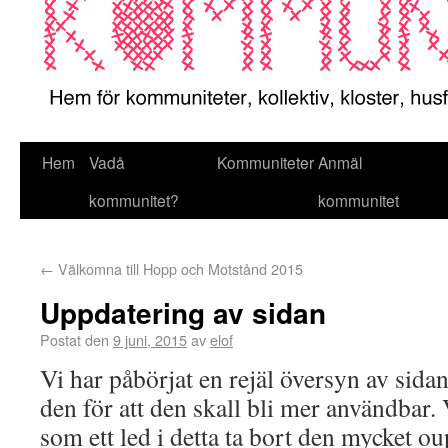
Hem
Vadå
Kommuniteter
Anmäl
kommunitet?
kommunitet
←
Välkomna till Hopp och Motstånd 2015
Uppdatering av sidan
Postat den
9 juni, 2015
av
elof
Vi har påbörjat en rejäl översyn av sida
den för att den skall bli mer användbar
som ett led i detta ta bort den mycket o