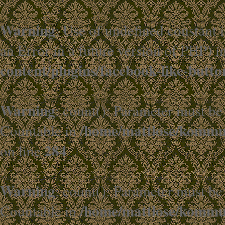
Warning
: Use of undefined constant i
an Error in a future version of PHP) i
content/plugins/facebook-like-butto
Warning
: count(): Parameter must be
/home/mattlose/kommun
Countable in
284
on line
Warning
: count(): Parameter must be
/home/mattlose/kommun
Countable in