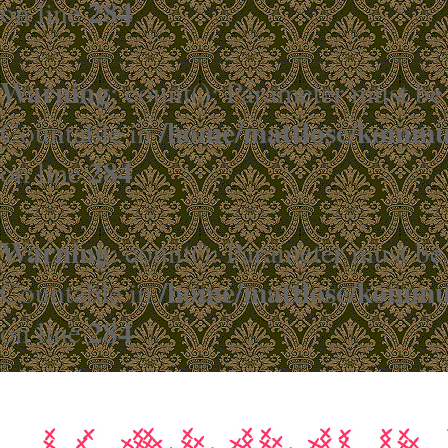
284
on line
Warning
: count(): Parameter must be
/home/mattlose/kommun
Countable in
284
on line
Warning
: count(): Parameter must be
/home/mattlose/kommun
Countable in
284
on line