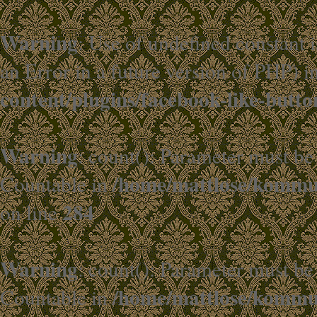
Warning
: Use of undefined constant i
an Error in a future version of PHP) i
content/plugins/facebook-like-butto
Warning
: count(): Parameter must be
/home/mattlose/kommun
Countable in
284
on line
Warning
: count(): Parameter must be
/home/mattlose/kommun
Countable in