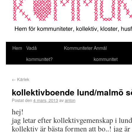
Hem
Vadå
Kommuniteter
Anmäl
kommunitet?
kommunitet
←
Kärlek
kollektivboende lund/malmö 
Postat den
4 mars, 2013
av
anton
hej!
jag letar efter kollektivgemenskap i lun
kollektiv är bästa formen att bo..! jag är