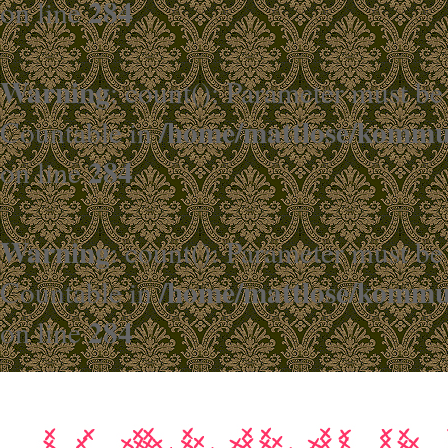
284
on line
Warning
: count(): Parameter must be
/home/mattlose/kommun
Countable in
284
on line
Warning
: count(): Parameter must be
/home/mattlose/kommun
Countable in
284
on line