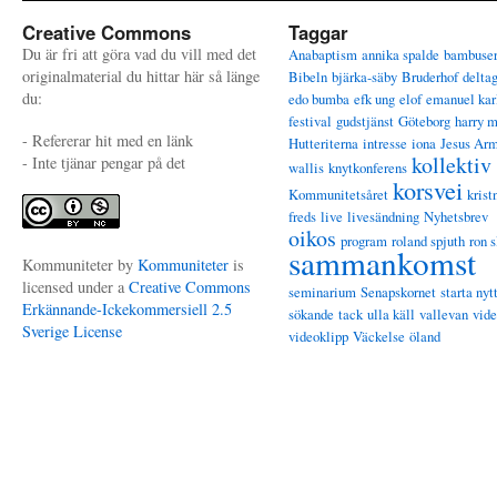
Creative Commons
Taggar
Du är fri att göra vad du vill med det
Anabaptism
annika spalde
bambuse
originalmaterial du hittar här så länge
Bibeln
bjärka-säby
Bruderhof
delta
du:
edo bumba
efk ung
elof
emanuel kar
festival
gudstjänst
Göteborg
harry 
- Refererar hit med en länk
Hutteriterna
intresse
iona
Jesus Ar
kollektiv
- Inte tjänar pengar på det
wallis
knytkonferens
korsvei
Kommunitetsåret
krist
freds
live
livesändning
Nyhetsbrev
oikos
program
roland spjuth
ron s
sammankomst
Kommuniteter
by
Kommuniteter
is
licensed under a
Creative Commons
seminarium
Senapskornet
starta nyt
Erkännande-Ickekommersiell 2.5
sökande
tack
ulla käll
vallevan
vid
Sverige License
videoklipp
Väckelse
öland