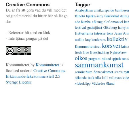
Creative Commons
Taggar
Du är fri att göra vad du vill med det
Anabaptism
annika spalde
bambuse
originalmaterial du hittar här så länge
Bibeln
bjärka-säby
Bruderhof
delta
du:
edo bumba
efk ung
elof
emanuel kar
festival
gudstjänst
Göteborg
harry 
- Refererar hit med en länk
Hutteriterna
intresse
iona
Jesus Ar
kollektiv
- Inte tjänar pengar på det
wallis
knytkonferens
korsvei
Kommunitetsåret
krist
freds
live
livesändning
Nyhetsbrev
oikos
program
roland spjuth
ron s
sammankomst
Kommuniteter
by
Kommuniteter
is
licensed under a
Creative Commons
seminarium
Senapskornet
starta nyt
Erkännande-Ickekommersiell 2.5
sökande
tack
ulla käll
vallevan
vid
Sverige License
videoklipp
Väckelse
öland