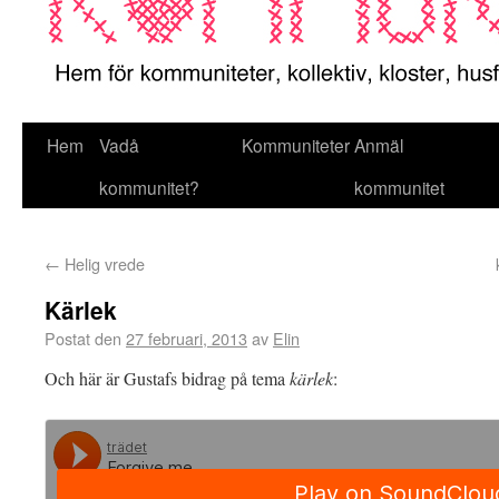
Hem
Vadå
Kommuniteter
Anmäl
kommunitet?
kommunitet
←
Helig vrede
Kärlek
Postat den
27 februari, 2013
av
Elin
Och här är Gustafs bidrag på tema
kärlek
: