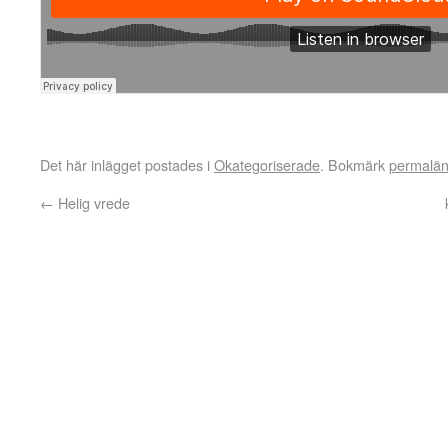
Det här inlägget postades i
Okategoriserade
. Bokmärk
permalä
←
Helig vrede