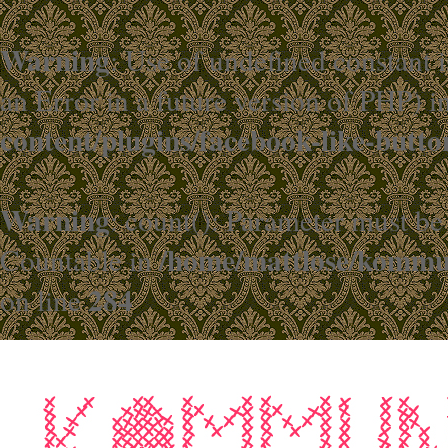
Warning
: Use of undefined constant i
an Error in a future version of PHP) i
content/plugins/facebook-like-butto
Warning
: count(): Parameter must be
/home/mattlose/kommun
Countable in
284
on line