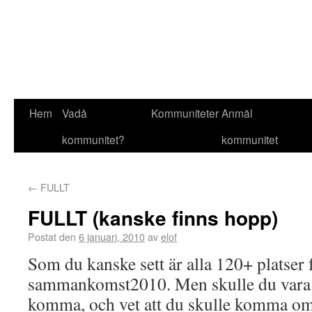
Hem
Vadå
Kommuniteter
Anmäl
kommunitet?
kommunitet
←
FULLT
FULLT (kanske finns hopp)
Postat den
6 januari, 2010
av
elof
Som du kanske sett är alla 120+ platser fy
sammankomst2010. Men skulle du vara e
komma, och vet att du skulle komma om d