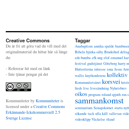
Creative Commons
Taggar
Du är fri att göra vad du vill med det
Anabaptism
annika spalde
bambuse
originalmaterial du hittar här så länge
Bibeln
bjärka-säby
Bruderhof
delta
du:
edo bumba
efk ung
elof
emanuel kar
festival
gudstjänst
Göteborg
harry 
- Refererar hit med en länk
Hutteriterna
intresse
iona
Jesus Ar
kollektiv
- Inte tjänar pengar på det
wallis
knytkonferens
korsvei
Kommunitetsåret
krist
freds
live
livesändning
Nyhetsbrev
oikos
program
roland spjuth
ron s
sammankomst
Kommuniteter
by
Kommuniteter
is
licensed under a
Creative Commons
seminarium
Senapskornet
starta nyt
Erkännande-Ickekommersiell 2.5
sökande
tack
ulla käll
vallevan
vid
Sverige License
videoklipp
Väckelse
öland