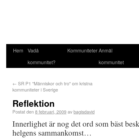
Hem
Vadå
Kommuniteter
Anmäl
kommunitet?
kommunitet
←
SR P1 "Människor och tro" om kristna
kommuniteter i Sverige
Reflektion
Postat den
8 februari, 2009
av
bagisdavid
Innerlighet är nog det ord som bäst bes
helgens sammankomst…