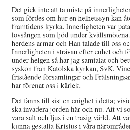
Det gick inte att ta miste på innerlighete
som fördes om hur en helhetssyn kan åt
framtidens kyrka. Innerligheten var påtag
lovsången som ljöd under kvällsmötena.
herdens armar och Han talade till oss oc
Innerligheten i strävan efter enhet och f
under helgen så har jag samtalat och be
syskon från Katolska kyrkan, SvK, Viney
fristående församlingar och Frälsnings
har förenat oss i kärlek.
Det fanns till sist en enighet i detta; vi
ska invadera jorden här och nu. Att vi s
vara salt och ljus i en trasig värld. Att
kunna gestalta Kristus i våra närområde