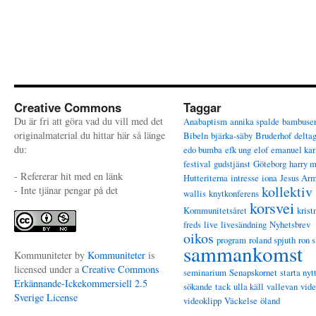
Creative Commons
Taggar
Du är fri att göra vad du vill med det
Anabaptism
annika spalde
bambuse
originalmaterial du hittar här så länge
Bibeln
bjärka-säby
Bruderhof
delta
du:
edo bumba
efk ung
elof
emanuel kar
festival
gudstjänst
Göteborg
harry 
- Refererar hit med en länk
Hutteriterna
intresse
iona
Jesus Ar
kollektiv
- Inte tjänar pengar på det
wallis
knytkonferens
korsvei
Kommunitetsåret
krist
freds
live
livesändning
Nyhetsbrev
oikos
program
roland spjuth
ron s
sammankomst
Kommuniteter
by
Kommuniteter
is
licensed under a
Creative Commons
seminarium
Senapskornet
starta nyt
Erkännande-Ickekommersiell 2.5
sökande
tack
ulla käll
vallevan
vid
Sverige License
videoklipp
Väckelse
öland