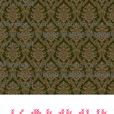
284
on line
Warning
: count(): Parameter must be
/home/mattlose/kommun
Countable in
284
on line
Warning
: count(): Parameter must be
/home/mattlose/kommun
Countable in
284
on line