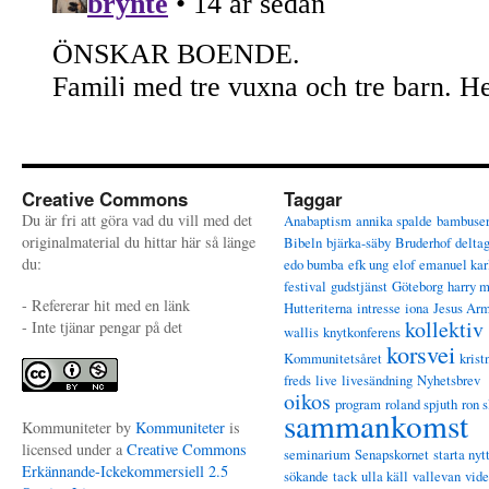
Creative Commons
Taggar
Du är fri att göra vad du vill med det
Anabaptism
annika spalde
bambuse
originalmaterial du hittar här så länge
Bibeln
bjärka-säby
Bruderhof
delta
du:
edo bumba
efk ung
elof
emanuel kar
festival
gudstjänst
Göteborg
harry 
- Refererar hit med en länk
Hutteriterna
intresse
iona
Jesus Ar
kollektiv
- Inte tjänar pengar på det
wallis
knytkonferens
korsvei
Kommunitetsåret
krist
freds
live
livesändning
Nyhetsbrev
oikos
program
roland spjuth
ron s
sammankomst
Kommuniteter
by
Kommuniteter
is
licensed under a
Creative Commons
seminarium
Senapskornet
starta nyt
Erkännande-Ickekommersiell 2.5
sökande
tack
ulla käll
vallevan
vid