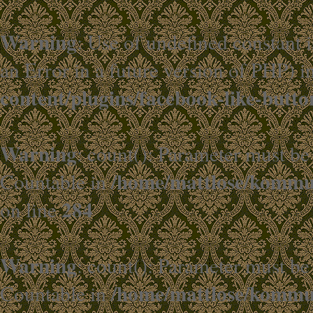
Warning
: Use of undefined constant i
an Error in a future version of PHP) i
content/plugins/facebook-like-butto
Warning
: count(): Parameter must be
/home/mattlose/kommun
Countable in
284
on line
Warning
: count(): Parameter must be
/home/mattlose/kommun
Countable in